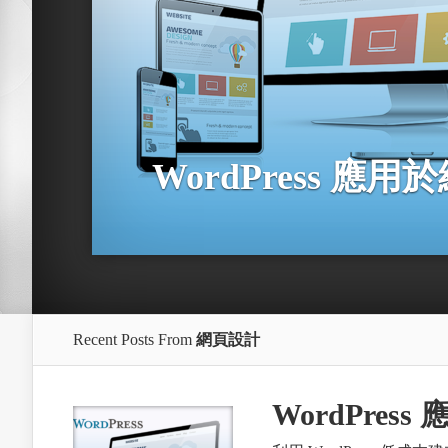
WordPress 應
Recent Posts From
網頁設計
WordPres