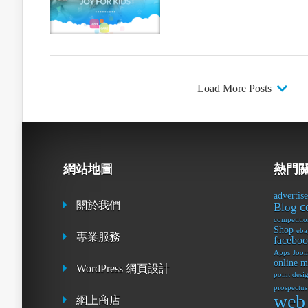
Load More Posts
網站地圖
熱門
advertis
關於我們
c
Blog
competitio
Shop
eba
專業服務
facebo
Apps
Joom
online m
WordPress 網頁設計
point desi
prospectus
web
網上商店