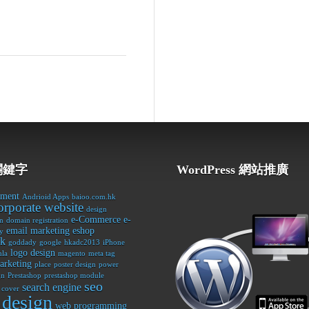
關鍵字
WordPress 網站推廣
ement
Andrioid Apps
baioo.com.hk
orporate website
design
e-Commerce
e-
n
domain registration
email marketing
eshop
y
ok
goddady
google
hkadc2013
iPhone
logo design
la
magento
meta tag
arketing
place
poster design
power
gn
Prestashop
prestashop module
seo
search engine
 cover
 design
web programming