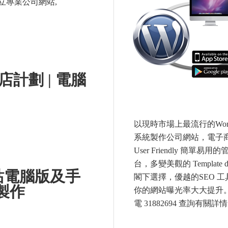
本建立專業公司網站,
商店計劃 | 電腦
以現時市場上最流行的WordP
系統製作公司網站，電子商
User Friendly 簡單易用
台，多變美觀的 Template de
 網站電腦版及手
閣下選擇，優越的SEO 工
 製作
你的網站曝光率大大提升
電 31882694 查詢有關詳情