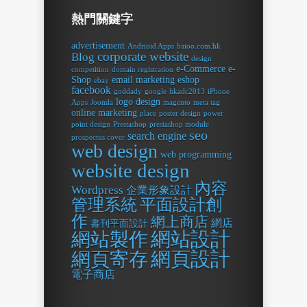
熱門關鍵字
advertisement
Andrioid Apps
baioo.com.hk
corporate website
Blog
design
e-Commerce
e-
competition
domain registration
Shop
email marketing
eshop
ebay
facebook
goddady
google
hkadc2013
iPhone
logo design
Apps
Joomla
magento
meta tag
online marketing
place
poster design
power
point design
Prestashop
prestashop module
seo
search engine
prospectus cover
web design
web programming
website design
內容
Wordpress
企業形象設計
平面設計創
管理系統
作
網上商店
網店
書刊平面設計
網站設計
網站製作
網頁設計
網頁寄存
電子商店