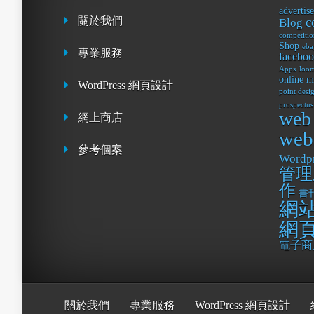
advertis
關於我們
c
Blog
competitio
Shop
eba
專業服務
facebo
Apps
Joom
online m
WordPress 網頁設計
point desi
prospectus
web
網上商店
webs
參考個案
Wordp
管理
作
書
網
網
電子商
關於我們
專業服務
WordPress 網頁設計