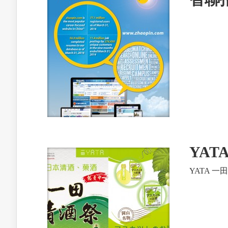
YA
YATA 