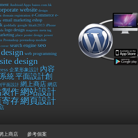
ement
Andrioid Apps
baioo.com.hk
orporate website
design
e-Commerce
e-
n
domain registration
email marketing
eshop
y
ok
goddady
google
hkadc2013
iPhone
logo design
la
magento
meta tag
arketing
place
poster design
power
gn
Prestashop
prestashop module
seo
search engine
 cover
 design
web programming
ite design
內容
ress
企業形象設計
平面設計創
系統
網上商店
網店
刊平面設計
網站設計
站製作
網頁設計
頁寄存
店
網上商店
參考個案