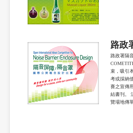
路政
路政署隔音屏
COMET
束，吸引
考或採納使
賽之宣傳
結書刊。 
覽場地傳單.