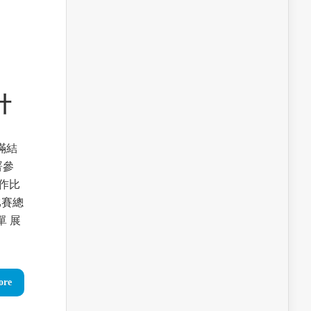
計
滿結
署參
製作比
比賽總
單 展
ore