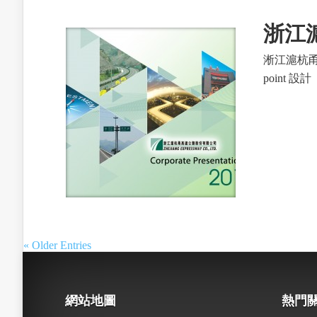
浙江滬
淅江滬杭甬
poin
« Older Entries
網站地圖
熱門