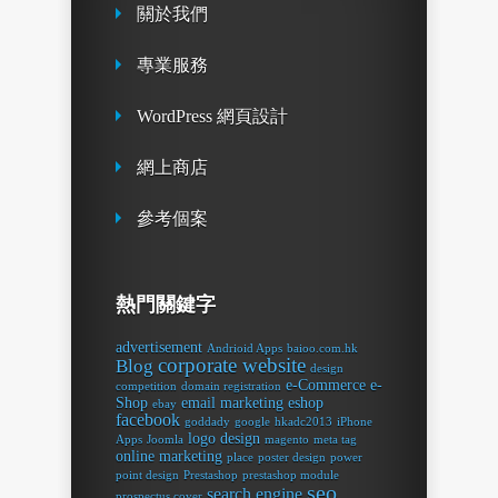
關於我們
專業服務
WordPress 網頁設計
網上商店
參考個案
熱門關鍵字
advertisement
Andrioid Apps
baioo.com.hk
corporate website
Blog
design
e-Commerce
e-
competition
domain registration
Shop
email marketing
eshop
ebay
facebook
goddady
google
hkadc2013
iPhone
logo design
Apps
Joomla
magento
meta tag
online marketing
place
poster design
power
point design
Prestashop
prestashop module
seo
search engine
prospectus cover