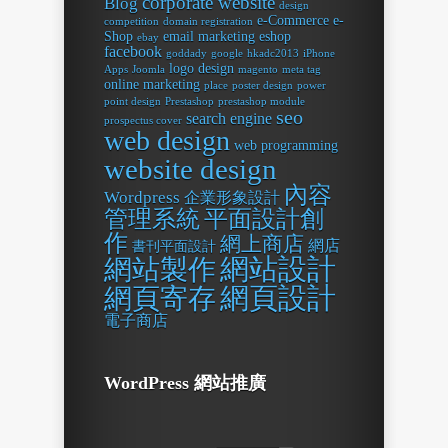
corporate website
Blog
design
e-Commerce
e-
competition
domain registration
Shop
email marketing
eshop
ebay
facebook
goddady
google
hkadc2013
iPhone
logo design
Apps
Joomla
magento
meta tag
online marketing
place
poster design
power
point design
Prestashop
prestashop module
seo
search engine
prospectus cover
web design
web programming
website design
內容
Wordpress
企業形象設計
平面設計創
管理系統
作
網上商店
網店
書刊平面設計
網站設計
網站製作
網頁設計
網頁寄存
電子商店
WordPress 網站推廣